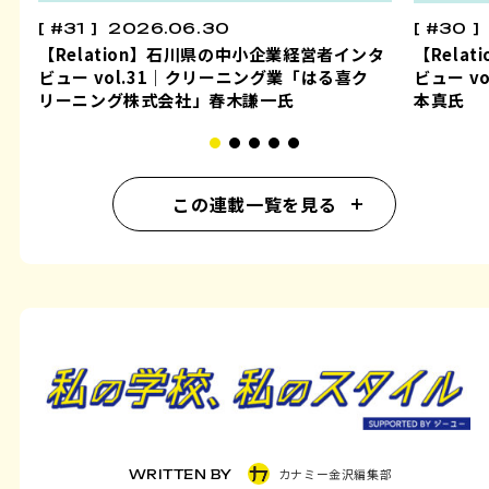
#31
2026.06.30
#30
【Relation】石川県の中小企業経営者インタ
【Rela
ビュー vol.31｜クリーニング業「はる喜ク
ビュー v
リーニング株式会社」春木謙一氏
本真氏
この連載一覧を見る
カナミー金沢編集部
WRITTEN BY