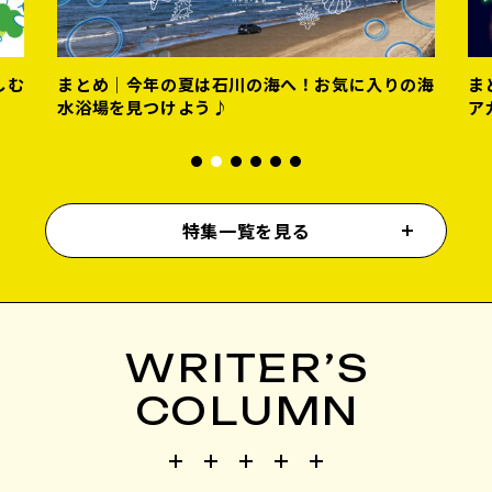
の海
まとめ｜夏の夜はここで乾杯！金沢のおすすめビ
ま
アガーデン＆ビアテラス♪
く
特集一覧を見る
WRITER’S
COLUMN