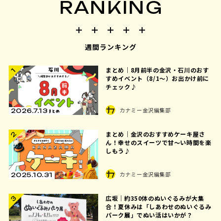
RANKING
週間ランキング
まとめ｜8月前半の金沢・石川のおす
1
すめイベント（8/1〜）お出かけ前に
チェック♪
カナミー金沢編集部
2026.7.13
まとめ｜金沢のおすすめケーキ屋さ
2
ん！幸せのスイーツで甘〜い時間を楽
しもう♪
カナミー金沢編集部
2025.10.31
広坂｜約350体のぬいぐるみが大集
3
合！夏休みは「しあわせのぬいぐるみ
パーク展」でぬい活はいかが？