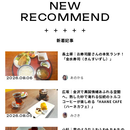
NEW
RECOMMEND
新着記事
長土塀｜お寿司屋さんの本気ランチ！
「金水寿司（きんすいずし）」
あのかる
2026.08.06
広坂｜金沢で異国情緒あふれる空間
へ。熱した砂で淹れる伝統のトルコ
コーヒーが楽しめる「HAANE CAFE
（ハーネカフェ）」
みさき
2026.08.05
山科｜雲のようなふわふわもちもちの