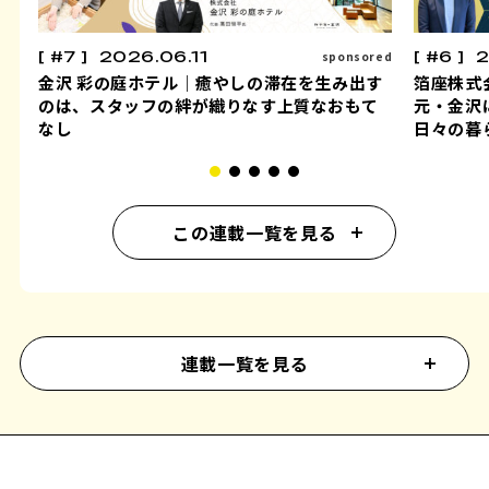
#7
2026.06.11
#6
2
sponsored
金沢 彩の庭ホテル｜癒やしの滞在を生み出す
箔座株式
のは、スタッフの絆が織りなす上質なおもて
元・金沢
なし
日々の暮
この連載一覧を見る
連載一覧を見る