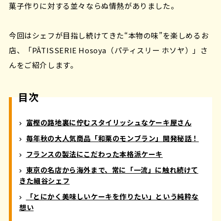
菓子作りに対する並々ならぬ情熱がありました。
今回はシェフが目指し続けてきた“本物の味”を楽しめるお
店、「PÂTISSERIE Hosoya（パティスリー ホソヤ）」さ
んをご紹介します。
目次
富樫の路地裏に佇むスタイリッシュなケーキ屋さん
毎年秋の大人気商品「和栗のモンブラン」開発秘話！
フランスの製法にこだわった本格派ケーキ
東京の名店から海外まで、常に「一流」に触れ続けて
きた細谷シェフ
「とにかく美味しいケーキを作りたい」という純粋な
想い