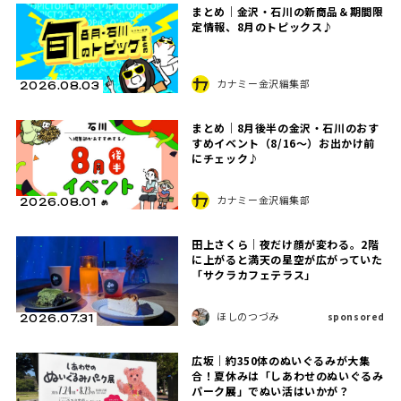
まとめ｜金沢・石川の新商品＆期間限
定情報、8月のトピックス♪
カナミー金沢編集部
2026.08.03
まとめ｜8月後半の金沢・石川のおす
すめイベント（8/16〜）お出かけ前
にチェック♪
カナミー金沢編集部
2026.08.01
田上さくら｜夜だけ顔が変わる。2階
に上がると満天の星空が広がっていた
「サクラカフェテラス」
ほしのつづみ
sponsored
2026.07.31
広坂｜約350体のぬいぐるみが大集
合！夏休みは「しあわせのぬいぐるみ
パーク展」でぬい活はいかが？