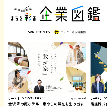
カナミー金沢編集部
WRITTEN BY
#7
2026.06.11
#6
2
sponsored
金沢 彩の庭ホテル｜癒やしの滞在を生み出す
箔座株式