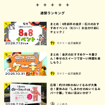
週間ランキング
まとめ｜8月前半の金沢・石川のおす
1
すめイベント（8/1〜）お出かけ前に
チェック♪
カナミー金沢編集部
2026.7.13
まとめ｜金沢のおすすめケーキ屋さ
2
ん！幸せのスイーツで甘〜い時間を楽
しもう♪
カナミー金沢編集部
2025.10.31
広坂｜約350体のぬいぐるみが大集
3
合！夏休みは「しあわせのぬいぐるみ
パーク展」でぬい活はいかが？
ここめろ
2026.7.28