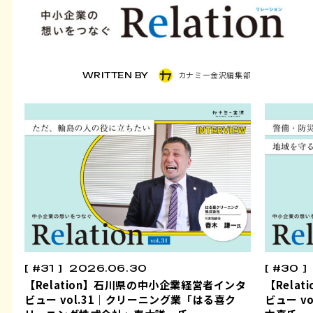
カナミー金沢編集部
WRITTEN BY
#31
2026.06.30
#30
【Relation】石川県の中小企業経営者インタ
【Rela
ビュー vol.31｜クリーニング業「はる喜ク
ビュー v