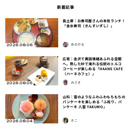
新着記事
長土塀｜お寿司屋さんの本気ランチ！
「金水寿司（きんすいずし）」
あのかる
2026.08.06
広坂｜金沢で異国情緒あふれる空間
へ。熱した砂で淹れる伝統のトルコ
コーヒーが楽しめる「HAANE CAFE
（ハーネカフェ）」
みさき
2026.08.05
山科｜雲のようなふわふわもちもちの
パンケーキを楽しめる「ふ和り、パ
ンケーキ 八雲 YAKUMO」
きこ
2026.08.04