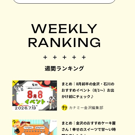
WEEKLY
RANKING
週間ランキング
1
まとめ｜8月前半の金沢・石川の
おすすめイベント（8/1〜）お出
かけ前にチェック♪
カナミー金沢編集部
2026.7.13
2
まとめ｜金沢のおすすめケーキ屋
さん！幸せのスイーツで甘〜い時