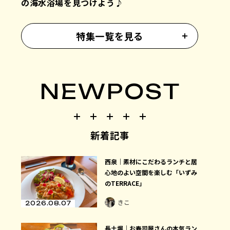
の海水浴場を見つけよう♪
特集一覧を見る
NEWPOST
新着記事
西泉｜素材にこだわるランチと居
心地のよい空間を楽しむ「いずみ
のTERRACE」
きこ
2026.08.07
長土塀｜お寿司屋さんの本気ラン