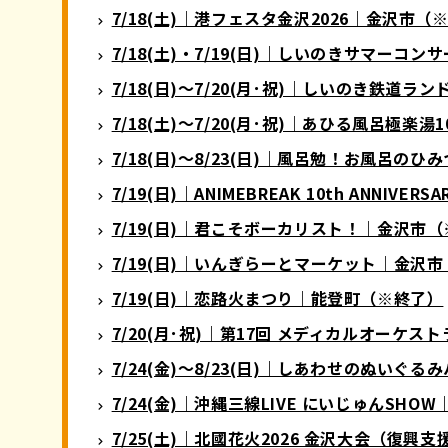
7/18(土)｜港フェスタ金沢2026｜金沢市（
7/18(土)・7/19(日)｜しいのきサマーコ
7/18(日)〜7/20(月･祝)｜しいのき鉄道ラ
7/18(土)〜7/20(月･祝)｜あひる風呂極
7/18(日)〜8/23(日)｜風呂勉！お風呂
7/19(日)｜ANIMEBREAK 10th ANNIV
7/19(日)｜君こそボーカリスト！｜金沢市
7/19(日)｜いんぎらーとマーケット｜金沢
7/19(日)｜恋路火まつり｜能登町（※終了）
7/20(月･祝)｜第17回 メディカルオーケ
7/24(金)〜8/23(日)｜しあわせのぬいぐ
7/24(金)｜沖縄三線LIVE にいじゅんSH
7/25(土)｜北國花火2026 金沢大会（復