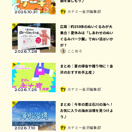
間を楽しもう♪
カナミー金沢編集部
2025.10.31
3
広坂｜約350体のぬいぐるみが大
集合！夏休みは「しあわせのぬい
ぐるみパーク展」でぬい活はいか
が？
ここめろ
2026.7.28
4
まとめ｜夏の帰省や贈り物に！金
沢のおすすめ手土産♪
カナミー金沢編集部
2026.7.25
5
まとめ｜今年の夏は石川の海へ！
お気に入りの海水浴場を見つけよ
う♪
カナミー金沢編集部
2026.7.10