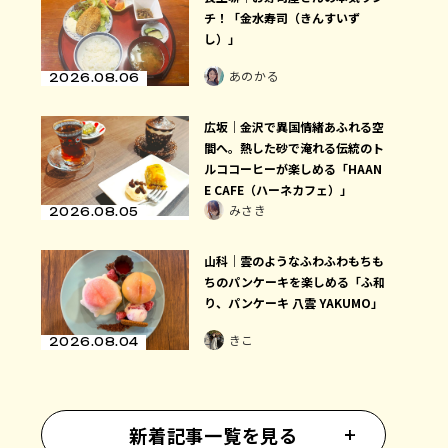
チ！「金水寿司（きんすいず
し）」
あのかる
2026.08.06
広坂｜金沢で異国情緒あふれる空
間へ。熱した砂で淹れる伝統のト
ルココーヒーが楽しめる「HAAN
E CAFE（ハーネカフェ）」
みさき
2026.08.05
山科｜雲のようなふわふわもちも
ちのパンケーキを楽しめる「ふ和
り、パンケーキ 八雲 YAKUMO」
きこ
2026.08.04
新着記事一覧を見る