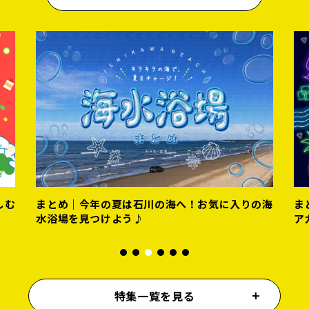
の海
まとめ｜夏の夜はここで乾杯！金沢のおすすめビ
ま
アガーデン＆ビアテラス♪
く
特集一覧を見る