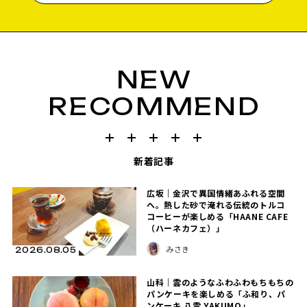
NEW
RECOMMEND
新着記事
広坂｜金沢で異国情緒あふれる空間
へ。熱した砂で淹れる伝統のトルコ
コーヒーが楽しめる「HAANE CAFE
（ハーネカフェ）」
みさき
2026.08.05
山科｜雲のようなふわふわもちもちの
パンケーキを楽しめる「ふ和り、パ
ンケーキ 八雲 YAKUMO」