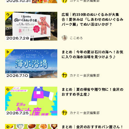
カナミー金沢編集部
2025.10.31
広坂｜約350体のぬいぐるみが大集
3
合！夏休みは「しあわせのぬいぐるみ
パーク展」でぬい活はいかが？
ここめろ
2026.7.28
4
まとめ｜今年の夏は石川の海へ！お気
に入りの海水浴場を見つけよう♪
カナミー金沢編集部
2026.7.10
まとめ｜夏の帰省や贈り物に！金沢の
5
おすすめ手土産♪
カナミー金沢編集部
2026.7.25
まとめ｜金沢のおすすめパン屋さん！
6