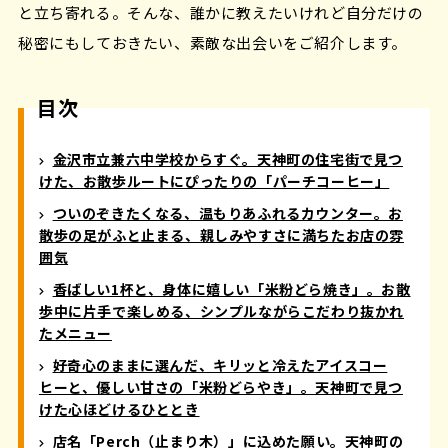
と立ち寄れる。そんな、誰かに教えたいけれど自分だけの
秘密にもしておきたい、素敵な出会いをご紹介します。
目次
金沢市立兼六中学校からすぐ。天神町の住宅街で見つ
けた、お散歩ルートにぴったりの「パーチコーヒー」
ついのぞきたくなる、温もりあふれるカウンター。お
散歩の足がふと止まる、親しみやすさに満ちたお店の雰
囲気
香ばしい1杯と、身体に嬉しい「米粉どら焼き」。お散
歩中に片手で楽しめる、シンプルながらこだわり抜かれ
たメニュー
好奇心のままに選んだ、キリッと冷えたアイスコー
ヒーと、優しい甘さの「米粉どらやき」。天神町で見つ
けた心ほどけるひととき
店名「Perch（止まり木）」に込めた願い。天神町の