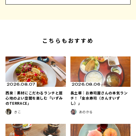
こちらもおすすめ
2026.08.07
2026.08.06
西泉｜素材にこだわるランチと居
長土塀｜お寿司屋さんの本気ラン
心地のよい空間を楽しむ「いずみ
チ！「金水寿司（きんすいず
のTERRACE」
し）」
きこ
あのかる