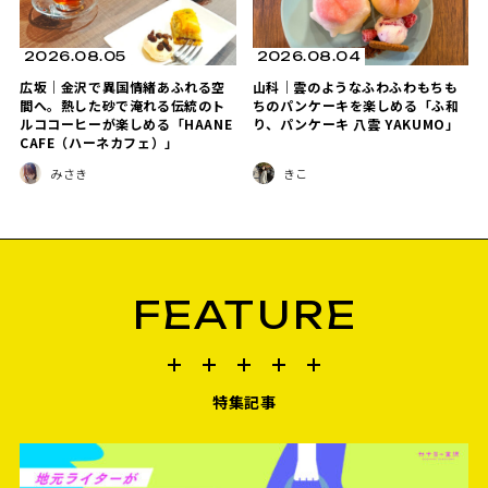
2026.08.05
2026.08.04
広坂｜金沢で異国情緒あふれる空
山科｜雲のようなふわふわもちも
間へ。熱した砂で淹れる伝統のト
ちのパンケーキを楽しめる「ふ和
ルココーヒーが楽しめる「HAANE
り、パンケーキ 八雲 YAKUMO」
CAFE（ハーネカフェ）」
みさき
きこ
FEATURE
特集記事