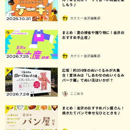
しもう♪
カナミー金沢編集部
2025.10.31
まとめ｜夏の帰省や贈り物に！金沢の
3
おすすめ手土産♪
カナミー金沢編集部
2026.7.25
4
広坂｜約350体のぬいぐるみが大集
合！夏休みは「しあわせのぬいぐるみ
パーク展」でぬい活はいかが？
ここめろ
2026.7.28
まとめ｜金沢のおすすめパン屋さん！
5
焼きたてパンで幸せなひとときを♪