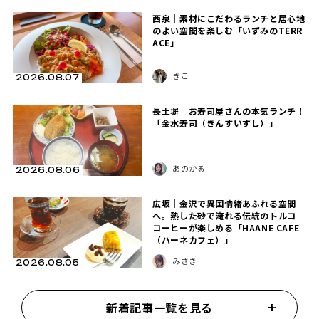
西泉｜素材にこだわるランチと居心地
のよい空間を楽しむ「いずみのTERR
ACE」
きこ
2026.08.07
長土塀｜お寿司屋さんの本気ランチ！
「金水寿司（きんすいずし）」
あのかる
2026.08.06
広坂｜金沢で異国情緒あふれる空間
へ。熱した砂で淹れる伝統のトルコ
コーヒーが楽しめる「HAANE CAFE
（ハーネカフェ）」
みさき
2026.08.05
新着記事一覧を見る