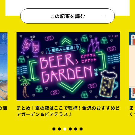
この記事を読む
の海
まとめ｜夏の夜はここで乾杯！金沢のおすすめビ
ま
アガーデン＆ビアテラス♪
く