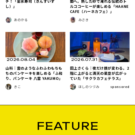
チ！「金水寿司（きんすいず
間へ。熱した砂で淹れる伝統のト
し）」
ルココーヒーが楽しめる「HAANE
CAFE（ハーネカフェ）」
あのかる
みさき
2026.08.04
2026.07.31
山科｜雲のようなふわふわもちも
田上さくら｜夜だけ顔が変わる。2
ちのパンケーキを楽しめる「ふ和
階に上がると満天の星空が広がっ
り、パンケーキ 八雲 YAKUMO」
ていた「サクラカフェテラス」
きこ
ほしのつづみ
sponsored
FEATURE