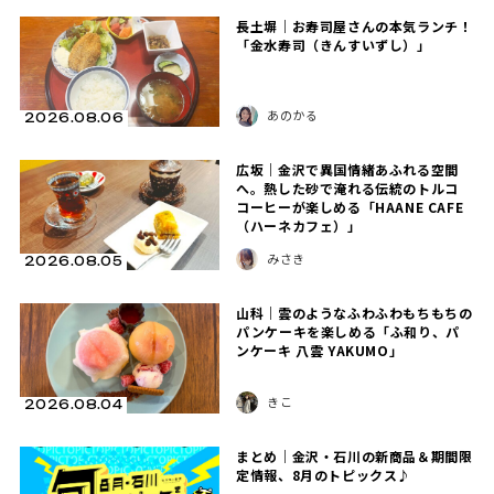
長土塀｜お寿司屋さんの本気ランチ！
「金水寿司（きんすいずし）」
あのかる
2026.08.06
広坂｜金沢で異国情緒あふれる空間
へ。熱した砂で淹れる伝統のトルコ
コーヒーが楽しめる「HAANE CAFE
（ハーネカフェ）」
みさき
2026.08.05
山科｜雲のようなふわふわもちもちの
パンケーキを楽しめる「ふ和り、パ
ンケーキ 八雲 YAKUMO」
きこ
2026.08.04
まとめ｜金沢・石川の新商品＆期間限
定情報、8月のトピックス♪