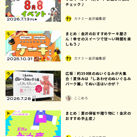
チェック♪
カナミー金沢編集部
2026.7.13
まとめ｜金沢のおすすめケーキ屋さ
2
ん！幸せのスイーツで甘〜い時間を楽
しもう♪
カナミー金沢編集部
2025.10.31
広坂｜約350体のぬいぐるみが大集
3
合！夏休みは「しあわせのぬいぐるみ
パーク展」でぬい活はいかが？
ここめろ
2026.7.28
4
まとめ｜夏の帰省や贈り物に！金沢の
おすすめ手土産♪